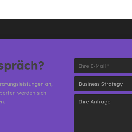
espräch?
ratungsleistungen an,
xperten werden sich
n.