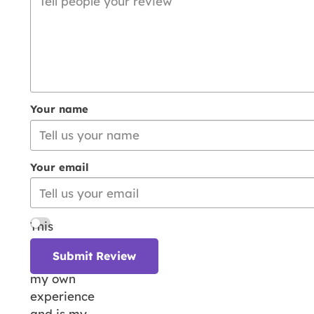
Your name
Your email
This
review is
Submit Review
based on
my own
experience
and is my