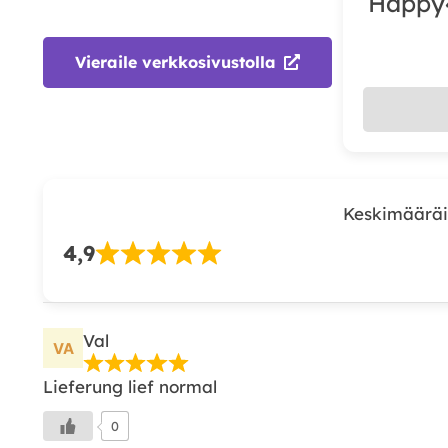
Happy
Vieraile verkkosivustolla
Keskimääräi
4,9
Val
Lieferung lief normal
0