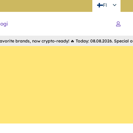
FI
logi
te brands, now crypto-ready! 🔥 Today: 08.08.2026. Special offer i