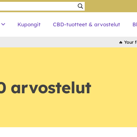
Kupongit
CBD-tuotteet & arvostelut
B
🔥 Your favori
 arvostelut