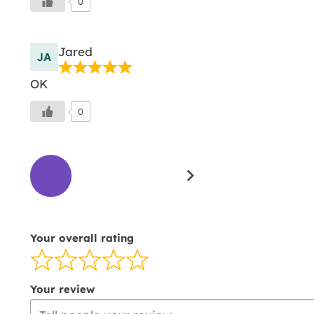
0
Jared
OK
0
Sivuston
Sivu
Sivu
Sivu
arvostelut
1
2
3
navigointi
Your overall rating
Your review